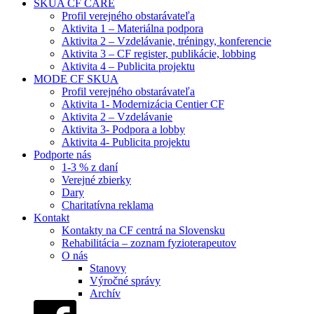
SKUA CF CARE
Profil verejného obstarávateľa
Aktivita 1 – Materiálna podpora
Aktivita 2 – Vzdelávanie, tréningy, konferencie
Aktivita 3 – CF register, publikácie, lobbing
Aktivita 4 – Publicita projektu
MODE CF SKUA
Profil verejného obstarávateľa
Aktivita 1- Modernizácia Centier CF
Aktivita 2 – Vzdelávanie
Aktivita 3- Podpora a lobby
Aktivita 4- Publicita projektu
Podporte nás
1-3 % z daní
Verejné zbierky
Dary
Charitatívna reklama
Kontakt
Kontakty na CF centrá na Slovensku
Rehabilitácia – zoznam fyzioterapeutov
O nás
Stanovy
Výročné správy
Archív