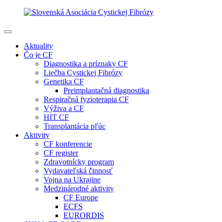
Aktuality
Čo je CF
Diagnostika a príznaky CF
Liečba Cystickej Fibrózy
Genetika CF
Preimplantačná diagnostika
Respiračná fyzioterapia CF
Výživa a CF
HIT CF
Transplantácia pľúc
Aktivity
CF konferencie
CF register
Zdravotnícky program
Vydavateľská činnosť
Vojna na Ukrajine
Medzinárodné aktivity
CF Europe
ECFS
EURORDIS