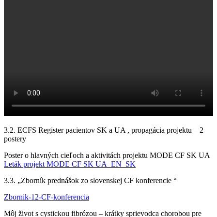
3.2. ECFS Register pacientov SK a UA , propagácia projektu – 2
postery
Poster o hlavných cieľoch a aktivitách projektu MODE CF SK UA
Leták projekt MODE CF SK UA_EN_SK
3.3. „Zborník prednášok zo slovenskej CF konferencie “
Zbornik-12-CF-konferencia
Môj život s cystickou fibrózou – krátky sprievodca chorobou pre