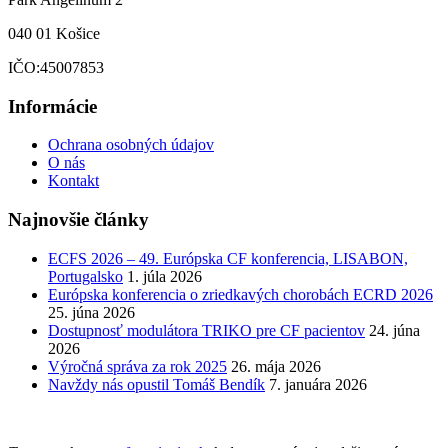
040 01 Košice
IČO:45007853
Informácie
Ochrana osobných údajov
O nás
Kontakt
Najnovšie články
ECFS 2026 – 49. Európska CF konferencia, LISABON,
Portugalsko
1. júla 2026
Európska konferencia o zriedkavých chorobách ECRD 2026
25. júna 2026
Dostupnosť modulátora TRIKO pre CF pacientov
24. júna
2026
Výročná správa za rok 2025
26. mája 2026
Navždy nás opustil Tomáš Bendík
7. januára 2026