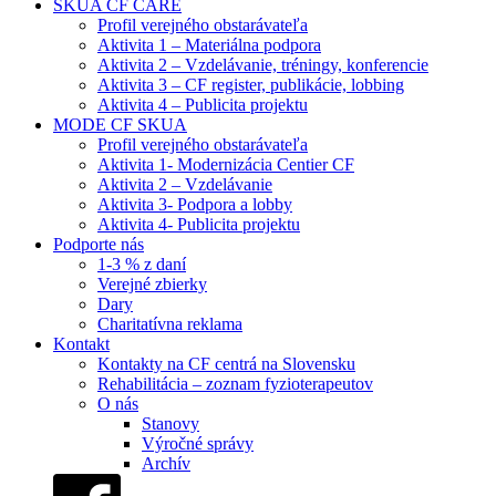
SKUA CF CARE
Profil verejného obstarávateľa
Aktivita 1 – Materiálna podpora
Aktivita 2 – Vzdelávanie, tréningy, konferencie
Aktivita 3 – CF register, publikácie, lobbing
Aktivita 4 – Publicita projektu
MODE CF SKUA
Profil verejného obstarávateľa
Aktivita 1- Modernizácia Centier CF
Aktivita 2 – Vzdelávanie
Aktivita 3- Podpora a lobby
Aktivita 4- Publicita projektu
Podporte nás
1-3 % z daní
Verejné zbierky
Dary
Charitatívna reklama
Kontakt
Kontakty na CF centrá na Slovensku
Rehabilitácia – zoznam fyzioterapeutov
O nás
Stanovy
Výročné správy
Archív