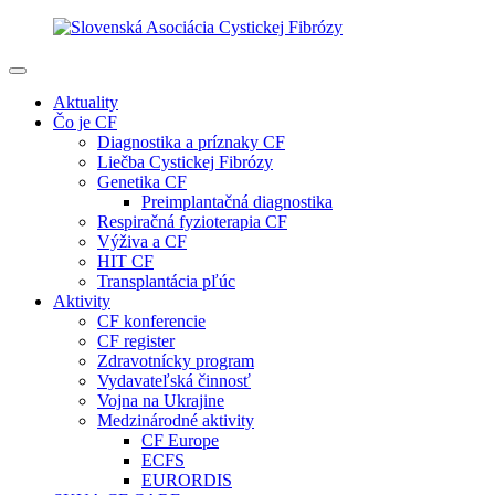
Aktuality
Čo je CF
Diagnostika a príznaky CF
Liečba Cystickej Fibrózy
Genetika CF
Preimplantačná diagnostika
Respiračná fyzioterapia CF
Výživa a CF
HIT CF
Transplantácia pľúc
Aktivity
CF konferencie
CF register
Zdravotnícky program
Vydavateľská činnosť
Vojna na Ukrajine
Medzinárodné aktivity
CF Europe
ECFS
EURORDIS