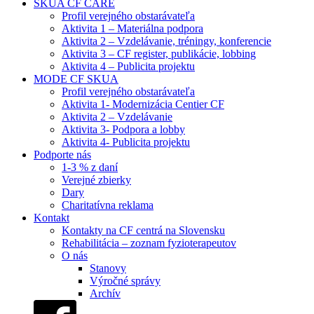
SKUA CF CARE
Profil verejného obstarávateľa
Aktivita 1 – Materiálna podpora
Aktivita 2 – Vzdelávanie, tréningy, konferencie
Aktivita 3 – CF register, publikácie, lobbing
Aktivita 4 – Publicita projektu
MODE CF SKUA
Profil verejného obstarávateľa
Aktivita 1- Modernizácia Centier CF
Aktivita 2 – Vzdelávanie
Aktivita 3- Podpora a lobby
Aktivita 4- Publicita projektu
Podporte nás
1-3 % z daní
Verejné zbierky
Dary
Charitatívna reklama
Kontakt
Kontakty na CF centrá na Slovensku
Rehabilitácia – zoznam fyzioterapeutov
O nás
Stanovy
Výročné správy
Archív