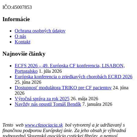
IČO:45007853
Informácie
Ochrana osobných údajov
O nás
Kontakt
Najnovšie články
ECFS 2026 – 49. Európska CF konferencia, LISABON,
Portugalsko
1. júla 2026
Európska konferencia o zriedkavých chorobách ECRD 2026
25. júna 2026
Dostupnosť modulátora TRIKO pre CF pacientov
24. júna
2026
Výročná správa za rok 2025
26. mája 2026
Navždy nás opustil Tomáš Bendík
7. januára 2026
Tento web
www.cfasociacia.sk
bol vytvorený a je udržiavaný s
finančnou podporou Európskej únie. Za jeho obsah je výhradná
zodpovedná Slovenská asociácia cystickej fibrózy a nemusí