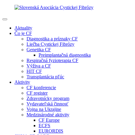
Aktuality
Čo je CF
Diagnostika a príznaky CF
Liečba Cystickej Fibrózy
Genetika CF
Preimplantačná diagnostika
Respiračná fyzioterapia CF
Výživa a CF
HIT CF
Transplantácia pľúc
Aktivity
CF konferencie
CF register
Zdravotnícky program
Vydavateľská činnosť
Vojna na Ukrajine
Medzinárodné aktivity
CF Europe
ECFS
EURORDIS