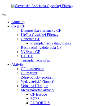
Aktuality
Čo je CF
Diagnostika a príznaky CF
Liečba Cystickej Fibrózy
Genetika CF
Preimplantačná diagnostika
Respiračná fyzioterapia CF
Výživa a CF
HIT CF
Transplantácia pľúc
Aktivity
CF konferencie
CF register
Zdravotnícky program
Vydavateľská činnosť
Vojna na Ukrajine
Medzinárodné aktivity
CF Europe
ECFS
EURORDIS