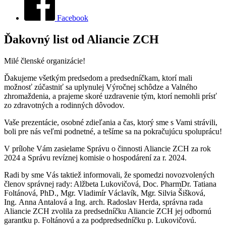
Facebook
Ďakovný list od Aliancie ZCH
Milé členské organizácie!
Ďakujeme všetkým predsedom a predsedníčkam, ktorí mali
možnosť zúčastniť sa uplynulej Výročnej schôdze a Valného
zhromaždenia, a prajeme skoré uzdravenie tým, ktorí nemohli prísť
zo zdravotných a rodinných dôvodov.
Vaše prezentácie, osobné zdieľania a čas, ktorý sme s Vami strávili,
boli pre nás veľmi podnetné, a tešíme sa na pokračujúcu spoluprácu!
V prílohe Vám zasielame Správu o činnosti Aliancie ZCH za rok
2024 a Správu revíznej komisie o hospodárení za r. 2024.
Radi by sme Vás taktiež informovali, že spomedzi novozvolených
členov správnej rady: Alžbeta Lukovičová, Doc. PharmDr. Tatiana
Foltánová, PhD., Mgr. Vladimír Václavík, Mgr. Silvia Šišková,
Ing. Anna Antalová a Ing. arch. Radoslav Herda, správna rada
Aliancie ZCH zvolila za predsedníčku Aliancie ZCH jej odbornú
garantku p. Foltánovú a za podpredsedníčku p. Lukovičovú.