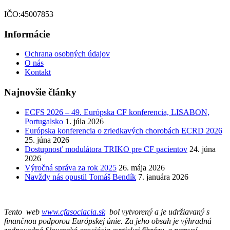
IČO:45007853
Informácie
Ochrana osobných údajov
O nás
Kontakt
Najnovšie články
ECFS 2026 – 49. Európska CF konferencia, LISABON,
Portugalsko
1. júla 2026
Európska konferencia o zriedkavých chorobách ECRD 2026
25. júna 2026
Dostupnosť modulátora TRIKO pre CF pacientov
24. júna
2026
Výročná správa za rok 2025
26. mája 2026
Navždy nás opustil Tomáš Bendík
7. januára 2026
Tento web
www.cfasociacia.sk
bol vytvorený a je udržiavaný s
finančnou podporou Európskej únie. Za jeho obsah je výhradná