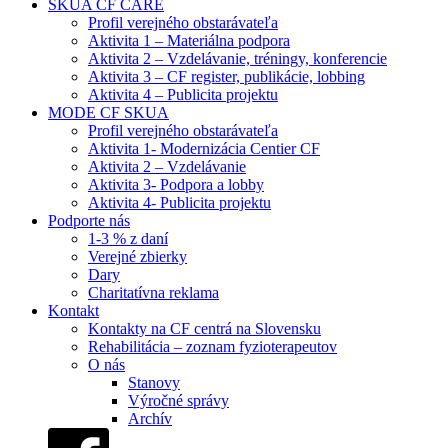
SKUA CF CARE
Profil verejného obstarávateľa
Aktivita 1 – Materiálna podpora
Aktivita 2 – Vzdelávanie, tréningy, konferencie
Aktivita 3 – CF register, publikácie, lobbing
Aktivita 4 – Publicita projektu
MODE CF SKUA
Profil verejného obstarávateľa
Aktivita 1- Modernizácia Centier CF
Aktivita 2 – Vzdelávanie
Aktivita 3- Podpora a lobby
Aktivita 4- Publicita projektu
Podporte nás
1-3 % z daní
Verejné zbierky
Dary
Charitatívna reklama
Kontakt
Kontakty na CF centrá na Slovensku
Rehabilitácia – zoznam fyzioterapeutov
O nás
Stanovy
Výročné správy
Archív